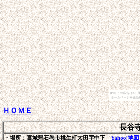
[PR] この広告は
ホームページを更新
ＨＯＭＥ
長谷
・場所：宮城県石巻市桃生町太田字中下
Yahoo!地図