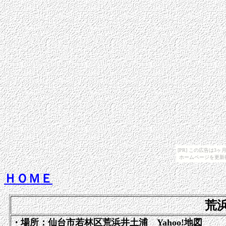
[PR] この広告は
ホームページを更新
ＨＯＭＥ
荒
・場所：仙台市若林区荒浜井土浦 Yahoo!地図