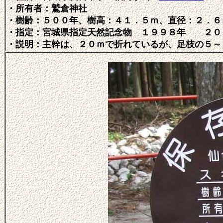
・所有者：
鷲倉神社
・
樹齢：５００年
、
樹高：４１．５ｍ
、
直径：
２．６
・指定
：
宮城県指定天然記念物 １９９８年
２０
・説明：
主幹は、２０ｍで折れているが、足枝の５～