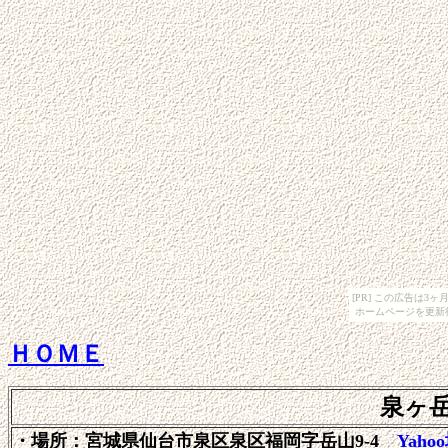
[PR] この広告は
ホームページを更新
ＨＯＭＥ
泉ヶ
・場所：宮城県仙台市泉区泉区福岡字岳山9-4
Yaho