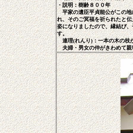
・説明：樹齢８００年
平家の遺臣平貞能公がこの地
れ、そのご冥福を祈られたと伝
姿になりましたので、縁結び、
す。
連理(れんり)
：一本の木の枝
夫婦・男女の仲がきわめて親