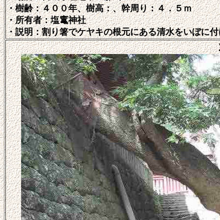
・樹齢：４００年、樹高：、幹周り：４．５ｍ
・所有者：塩竃神社
・説明：割り箸でケヤキの根元にある清水をいぼに付