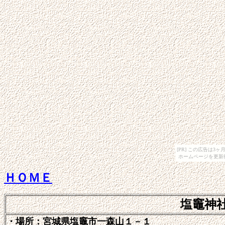
[PR] この広告は
ホームページを更新
ＨＯＭＥ
塩竈神
・場所：宮城県塩竈市一森山１－１