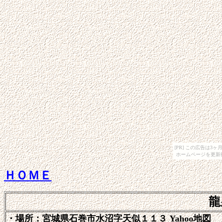
[PR] この広告は
ホームページを更新
ＨＯＭＥ
龍
・場所：宮城県石巻市水沼字天似１１３ Yahoo地図