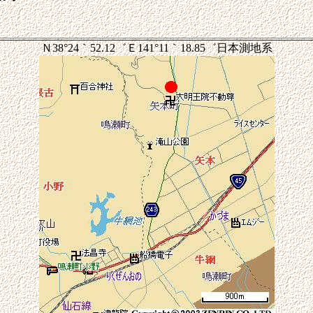
Ｎ38°24｀52.12゛Ｅ141°11｀18.85゛日本測地系