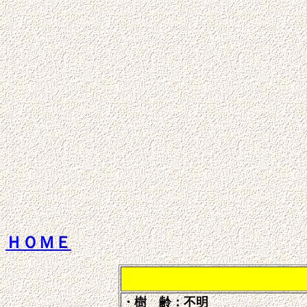
ＨＯＭＥ
・樹 齢：不明