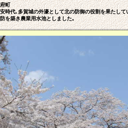
府町
平安時代､多賀城の外濠として北の防御の役割を果たして
を築き農業用水池としました｡