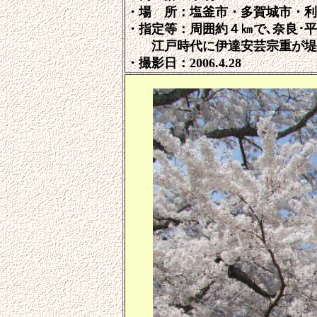
・場 所：塩釜市・多賀城市・利
・指定等：周囲約４㎞で､奈良･
江戸時代に伊達安芸宗重が堤防
・撮影日：2006.4.28