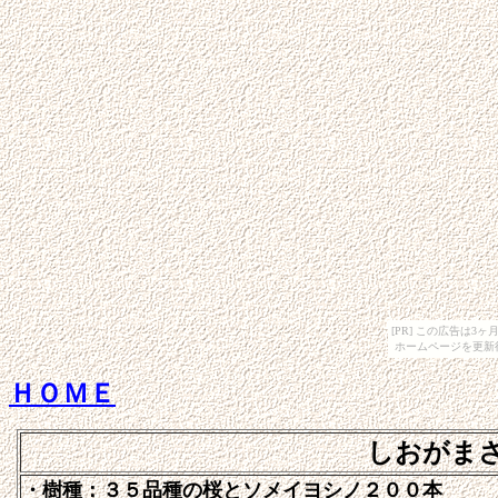
[PR] この広告は
ホームページを更新
ＨＯＭＥ
しおがま
・樹種：３５品種の桜とソメイヨシノ２００本