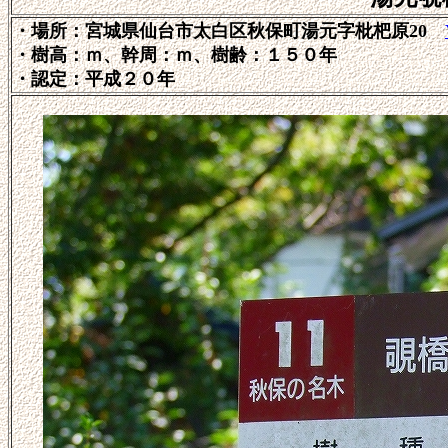
・場所：宮城県仙台市太白区秋保町湯元字枇杷原20
・樹高：ｍ、幹周：ｍ、
樹齢：１５０年
・認定：平成２０年