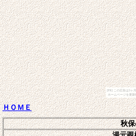
[PR] この広告は
ホームページを更新
ＨＯＭＥ
秋保
湯元覗