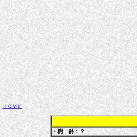
ＨＯＭＥ
・樹 齢：？