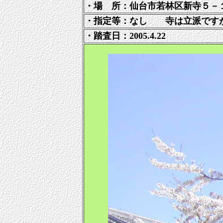
・場 所：仙台市若林区新寺５－
・指定等：なし 寺は立派です
・踏査日：2005.4.22