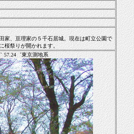
家、亘理家の５千石居城。現在は町立公園で
に桜祭りが開かれます。
11｀57.24゛東京測地系