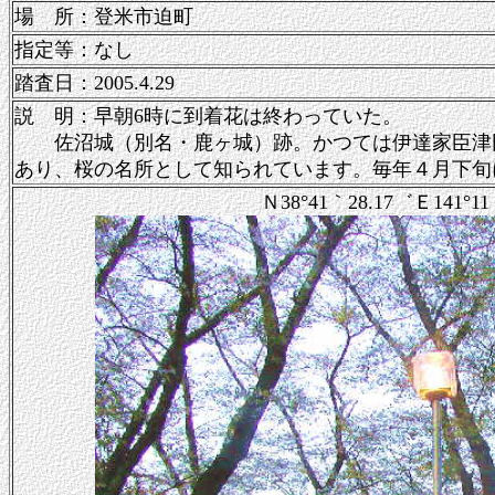
場 所：登米市迫町
指定等：なし
踏査日：2005.4.29
説 明：早朝6時に到着花は終わっていた。
佐沼城（別名・鹿ヶ城）跡。かつては伊達家臣津田
あり、桜の名所として知られています。毎年４月下旬
Ｎ38°41｀28.17゛Ｅ141°