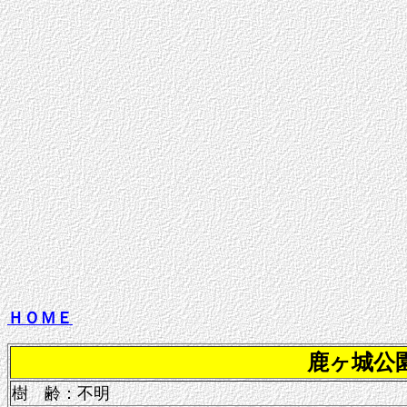
ＨＯＭＥ
鹿ヶ城公
樹 齢：不明