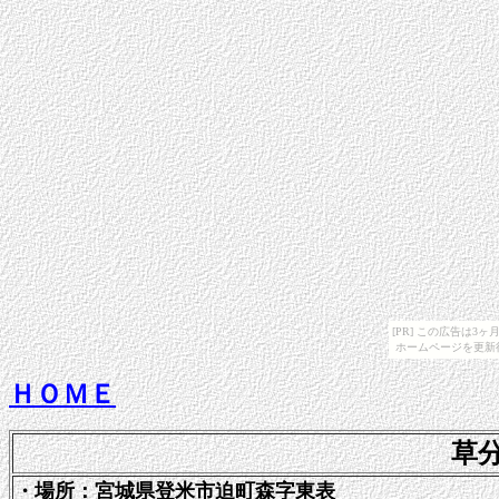
[PR] この広告は
ホームページを更新
ＨＯＭＥ
草
・場所：宮城県登米市迫町森字東表