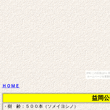
[PR] この広告は
ホームページを更新
ＨＯＭＥ
益岡公
・樹 齢：５００本（ソメイヨシノ）