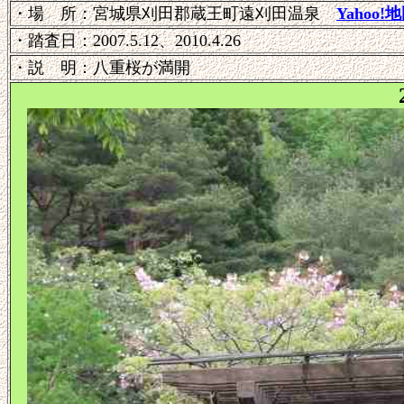
・場 所：宮城県刈田郡蔵王町遠刈田温泉
Yahoo!
・踏査日：2007.5.12、2010.4.26
・説 明：八重桜が満開