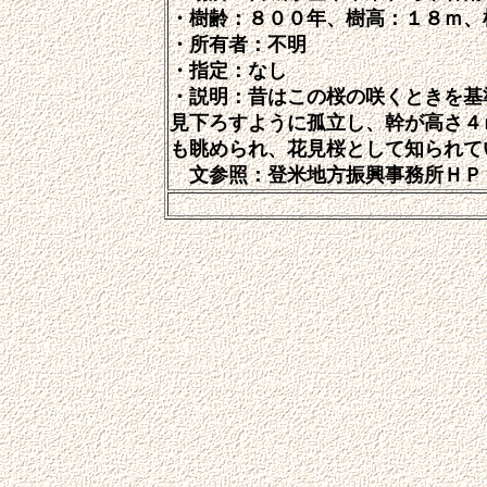
・樹齢：８００年、樹高：１８ｍ、
・所有者：不明
・指定：なし
・説明：
昔はこの桜の咲くときを基
見下ろすように孤立し、幹が高さ４
も眺められ、花見桜として知られて
文参照：登米地方振興事務所ＨＰ