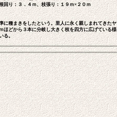
根回り：３．４ｍ、枝張り：１９ｍ×２０ｍ
準に種まきをしたという。里人に永く親しまれてきたヤ
ｍほどから３本に分岐し大きく枝を四方に広げている様
いる。