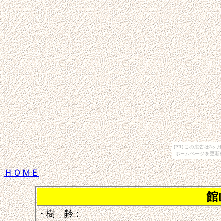
[PR] この広告は
ホームページを更新
ＨＯＭＥ
館
・樹 齢：