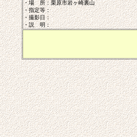
・場 所：栗原市岩ヶ崎裏山
・指定等：
・撮影日：
・説 明：