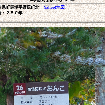
秋保町馬場
字野尻町北
Yahoo!地図
齢：２５０年