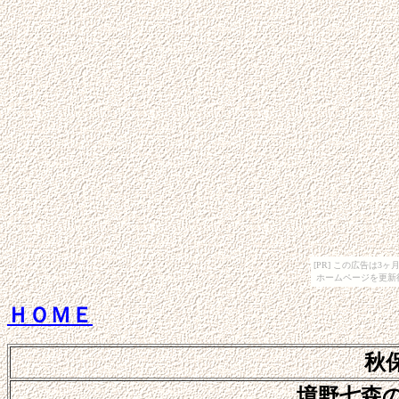
[PR] この広告は
ホームページを更新
ＨＯＭＥ
秋
境野七森