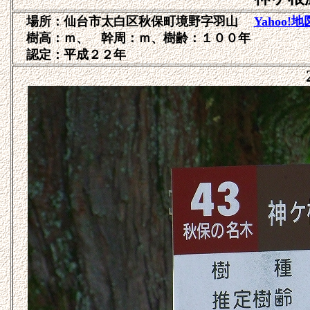
場所：仙台市太白区秋保町境野字羽山
Yahoo!地
樹高：ｍ、 幹周：ｍ、樹齢：１００年
認定：平成２２年