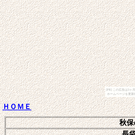
[PR] この広告は
ホームページを更新
ＨＯＭＥ
秋保
長