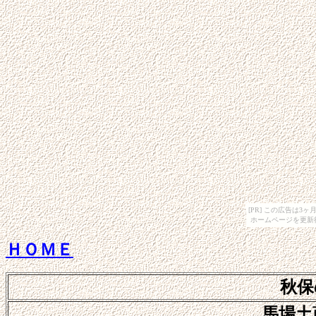
[PR] この広告は
ホームページを更新
ＨＯＭＥ
秋保
馬場