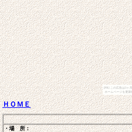
[PR] この広告は
ホームページを更新
ＨＯＭＥ
・場 所：