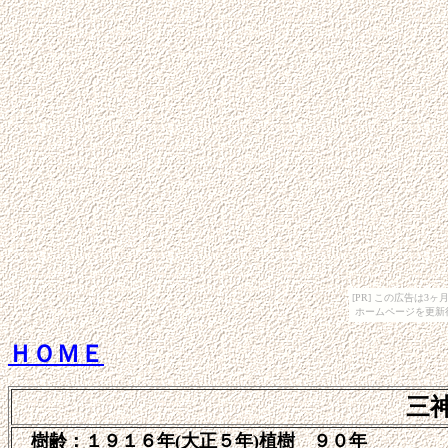
[PR] この広告は
ホームページを更新
ＨＯＭＥ
三
樹齢：
１９１６年(大正５年)植樹 ９０年