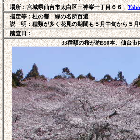
場所：宮城県仙台市
太白区三神峯一丁目６６
Yah
指定等：
杜の都 緑の名所百選
説 明：
種類が多く花見の期間も５月中旬から５月
踏査日：
33種類の桜が約550本、仙台