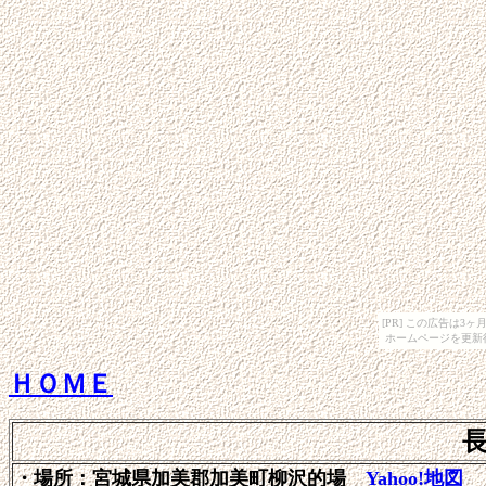
[PR] この広告は
ホームページを更新
ＨＯＭＥ
・場所：宮城県加美郡加美町柳沢的場
Yahoo!地図