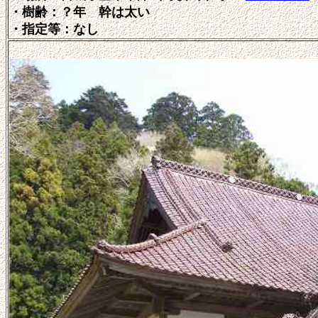
・樹齢：？年
幹は太い
・指定等：
なし