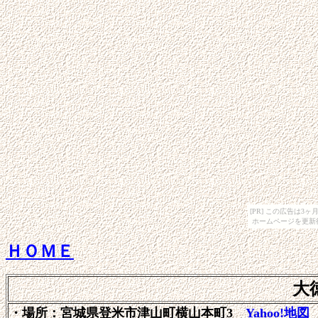
[PR] この広告は
ホームページを更新
ＨＯＭＥ
大
・場所：宮城県登米市津山町横山本町3
Yahoo!地図