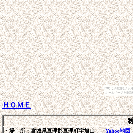
[PR] この広告は
ホームページを更新
ＨＯＭＥ
・場 所：宮城県亘理郡亘理町字旭山
Yahoo地図