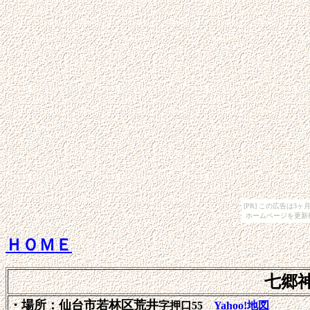
[PR] この広告は
ホームページを更新
ＨＯＭＥ
七郷
・場所：
仙台市若林区荒井
字押口55
Yahoo!地図