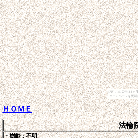
[PR] この広告は
ホームページを更新
ＨＯＭＥ
法輪
・樹齢：不明