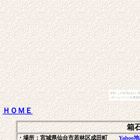
[PR] この広告は
ホームページを更新
ＨＯＭＥ
箱
・場所：宮城県仙台市若林区成田町
Yahoo